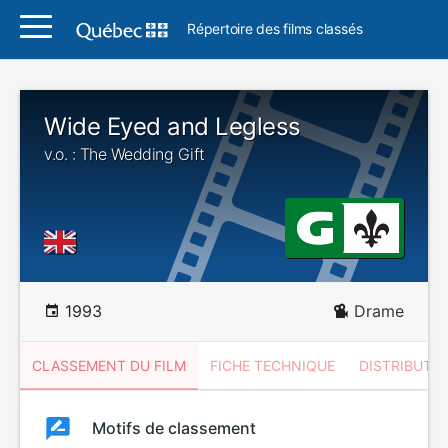
Répertoire des films classés
Wide Eyed and Legless
v.o. : The Wedding Gift
1993
Drame
CLASSEMENT DU FILM
FICHE TECHNIQUE
DISTRIBUTE
Classement
Motifs de classement
Classement