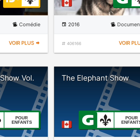
Comédie
2016
Document
VOIR PLUS
VOIR PL
406166
 Show Vol.
The Elephant Show
POUR
POUR
ENFANTS
ENFANT