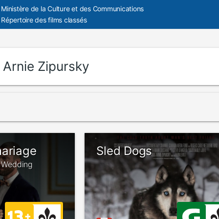
Ministère de la Culture et des Communications
Répertoire des films classés
:
Arnie Zipursky
mariage
Sled Dogs
of Wedding