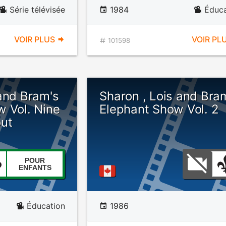
Série télévisée
1984
Éduca
VOIR PLUS
VOIR PL
101598
and Bram's
Sharon , Lois and Bra
w Vol. Nine
Elephant Show Vol. 2
out
POUR
ENFANTS
Éducation
1986