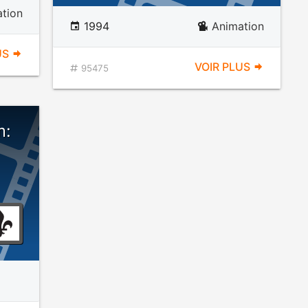
tion
1994
Animation
US
VOIR PLUS
95475
m: