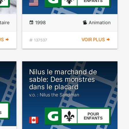
ENFANTS
aire
1998
Animation
US
VOIR PLUS
137537
Nilus le marchand de
sable: Des monstres
dans le placard
v.o. : Nilus the Sandman
S
POUR
ENFANTS