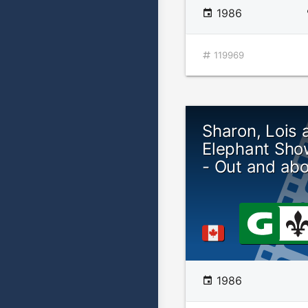
1986
119969
Sharon, Lois 
Elephant Sho
- Out and ab
1986