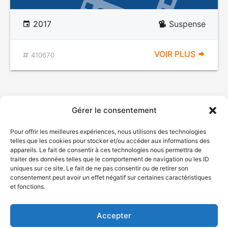
2017
Suspense
VOIR PLUS
410670
Gérer le consentement
Pour offrir les meilleures expériences, nous utilisons des technologies
telles que les cookies pour stocker et/ou accéder aux informations des
appareils. Le fait de consentir à ces technologies nous permettra de
traiter des données telles que le comportement de navigation ou les ID
uniques sur ce site. Le fait de ne pas consentir ou de retirer son
© Gouvernement du Québec, 2026
consentement peut avoir un effet négatif sur certaines caractéristiques
et fonctions.
Nous joindre
Plan du site
Accepter
Accessibilité
Accès à l'information