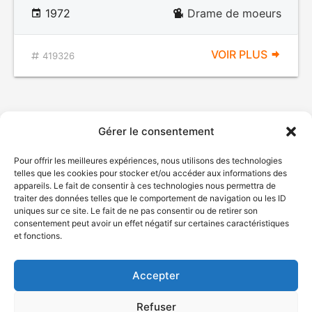
1972
Drame de moeurs
VOIR PLUS
419326
Gérer le consentement
Pour offrir les meilleures expériences, nous utilisons des technologies
telles que les cookies pour stocker et/ou accéder aux informations des
appareils. Le fait de consentir à ces technologies nous permettra de
traiter des données telles que le comportement de navigation ou les ID
uniques sur ce site. Le fait de ne pas consentir ou de retirer son
© Gouvernement du Québec, 2026
consentement peut avoir un effet négatif sur certaines caractéristiques
et fonctions.
Nous joindre
Plan du site
Accepter
Accessibilité
Accès à l'information
Refuser
Déclaration de services