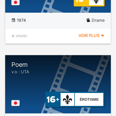
1974
Drame
VOIR PLUS
419491
Poem
v.o. : UTA
ÉROTISME