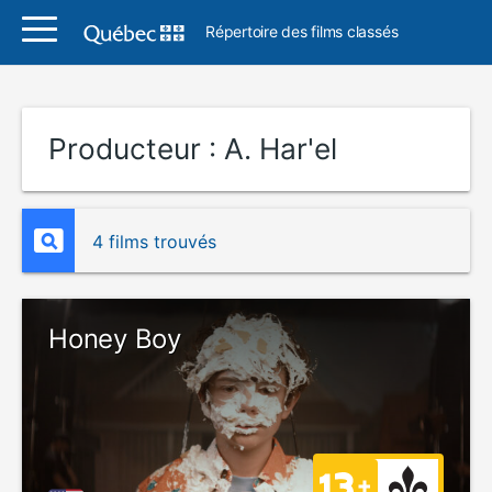
Répertoire des films classés
Producteur :
A. Har'el
4 films trouvés
Honey Boy