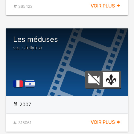
VOIR PLUS
365422
Les méduses
v.o. : Jellyfish
2007
VOIR PLUS
315061