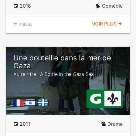
2018
Comédie
VOIR PLUS
418855
Une bouteille dans la mer de
Gaza
Autre titre : A Bottle in the Gaza Sea
2011
Drame