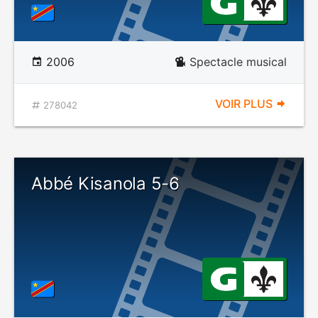
2006
Spectacle musical
VOIR PLUS
278042
Abbé Kisanola 5-6