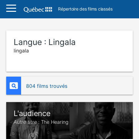
Répertoire des films classés
Langue :
Lingala
lingala
804 films trouvés
L'audience
Autre titre : The Hearing