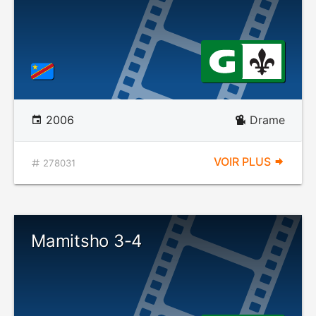
2006
Drame
VOIR PLUS
278031
Mamitsho 3-4