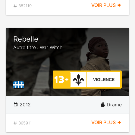
VOIR PLUS
382119
Rebelle
Autre titre : War Witch
VIOLENCE
2012
Drame
VOIR PLUS
365911