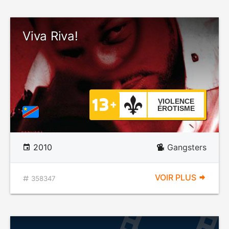
Viva Riva!
VIOLENCE
ÉROTISME
2010
Gangsters
VOIR PLUS
358347