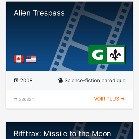
Alien Trespass
2008
Science-fiction parodique
VOIR PLUS
336824
Rifftrax: Missile to the Moon