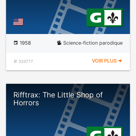
1958
Science-fiction parodique
VOIR PLUS
333777
Rifftrax: The Little Shop of
Horrors