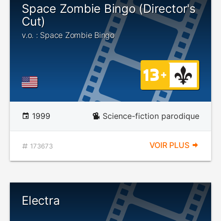
Space Zombie Bingo (Director's
Cut)
v.o. : Space Zombie Bingo
1999
Science-fiction parodique
VOIR PLUS
173673
Electra