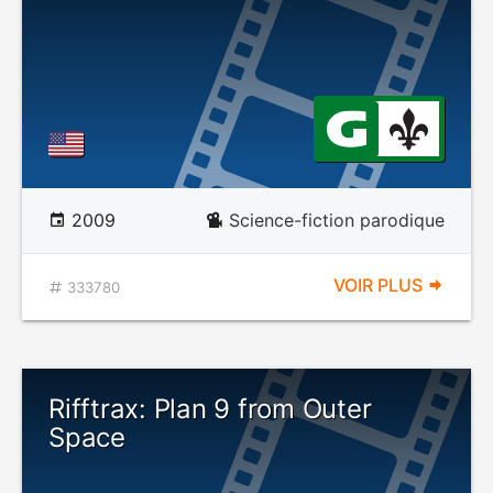
2009
Science-fiction parodique
VOIR PLUS
333780
Rifftrax: Plan 9 from Outer
Space