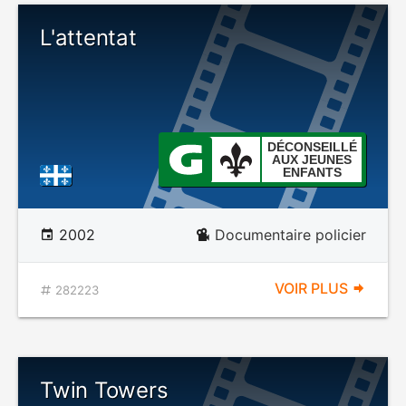
L'attentat
DÉCONSEILLÉ
AUX JEUNES
ENFANTS
2002
Documentaire policier
VOIR PLUS
282223
Twin Towers