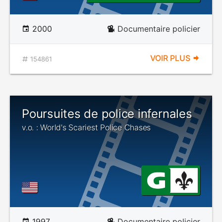
2000
Documentaire policier
VOIR PLUS
154861
Poursuites de police infernales
v.o. : World's Scariest Police Chases
1997
Documentaire policier