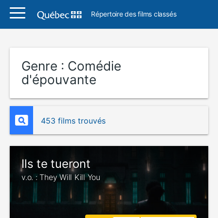
Répertoire des films classés
Genre :
Comédie
d'épouvante
453 films trouvés
Ils te tueront
v.o. : They Will Kill You