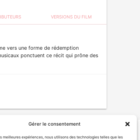
RIBUTEURS
VERSIONS DU FILM
mme vers une forme de rédemption
musicaux ponctuent ce récit qui prône des
Gérer le consentement
les meilleures expériences, nous utilisons des technologies telles que les
tion de services
Politique de confidentialité