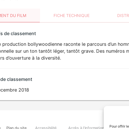
ENT DU FILM
FICHE TECHNIQUE
DIST
sement
fs de classement
t
e production bollywoodienne raconte le parcours d’un ho
nnelle sur un ton tantôt léger, tantôt grave. Des numéros 
rs d’ouverture à la diversité.
 de classement
écembre 2018
Pour offrir 
e
Plan du site
Accessibilité
Accès à l'information
Déclara