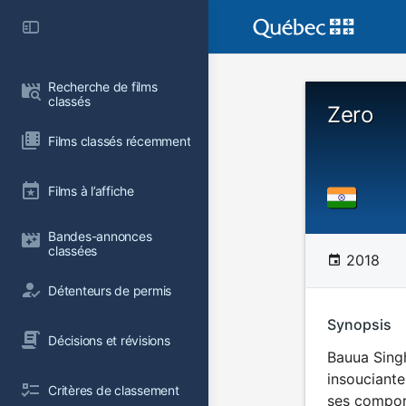
Recherche de films 
classés
Zero
Films classés récemment
Films à l’affiche
Bandes-annonces 
classées
2018
Détenteurs de permis
Synopsis
Décisions et révisions
Bauua Singh
insouciante
Critères de classement
ses compor