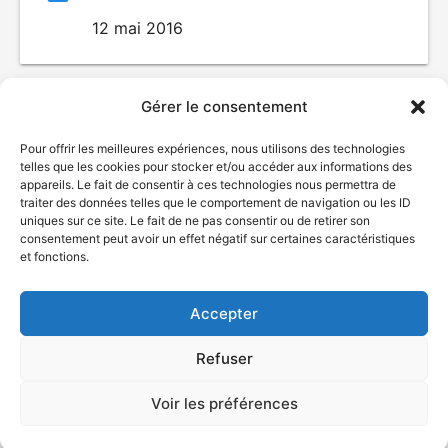
12 mai 2016
Gérer le consentement
Pour offrir les meilleures expériences, nous utilisons des technologies
telles que les cookies pour stocker et/ou accéder aux informations des
appareils. Le fait de consentir à ces technologies nous permettra de
traiter des données telles que le comportement de navigation ou les ID
uniques sur ce site. Le fait de ne pas consentir ou de retirer son
© Gouvernement du Québec, 2026
consentement peut avoir un effet négatif sur certaines caractéristiques
et fonctions.
Nous joindre
Plan du site
Accepter
Accessibilité
Accès à l'information
Refuser
Déclaration de services
Politique de confidentialité
Voir les préférences