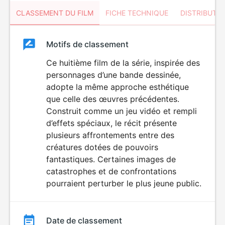
CLASSEMENT DU FILM
FICHE TECHNIQUE
DISTRIBUTE
Classement
Motifs de classement
Classement
du
Ce huitième film de la série, inspirée des
DÉCONSEILLÉ
AUX JEUNES
personnages d’une bande dessinée,
film
ENFANTS
adopte la même approche esthétique
que celle des œuvres précédentes.
Construit comme un jeu vidéo et rempli
d’effets spéciaux, le récit présente
plusieurs affrontements entre des
créatures dotées de pouvoirs
fantastiques. Certaines images de
catastrophes et de confrontations
pourraient perturber le plus jeune public.
Date de classement