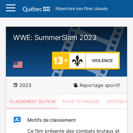
Répertoire des films classés
WWE: SummerSlam 2023
VIOLENCE
2023
Reportage sportif
CLASSEMENT DU FILM
FICHE TECHNIQUE
DISTRIBUTE
Classement
Motifs de classement
Classement
du
Ce film présente des combats brutaux et