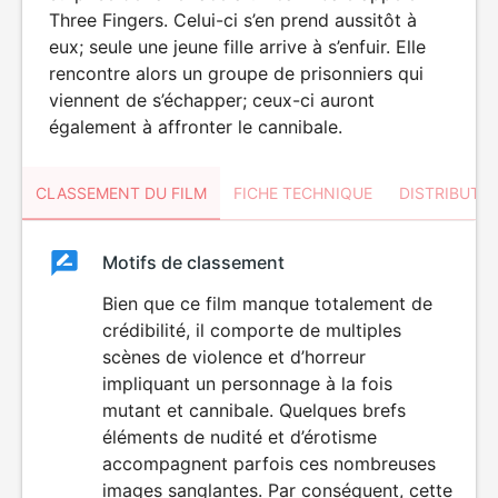
Three Fingers. Celui-ci s’en prend aussitôt à
eux; seule une jeune fille arrive à s’enfuir. Elle
rencontre alors un groupe de prisonniers qui
viennent de s’échapper; ceux-ci auront
également à affronter le cannibale.
CLASSEMENT DU FILM
FICHE TECHNIQUE
DISTRIBUTE
Classement
Motifs de classement
Classement
du
Bien que ce film manque totalement de
VIOLENCE
crédibilité, il comporte de multiples
HORREUR
film
scènes de violence et d’horreur
impliquant un personnage à la fois
mutant et cannibale. Quelques brefs
éléments de nudité et d’érotisme
accompagnent parfois ces nombreuses
images sanglantes. Par conséquent, cette