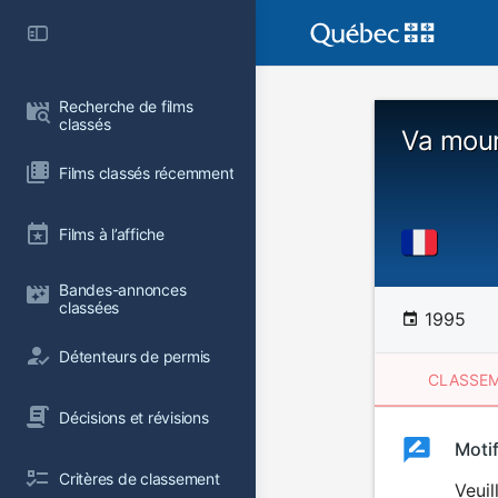
Recherche de films 
classés
Va mour
Films classés récemment
Films à l’affiche
Bandes-annonces 
classées
1995
Détenteurs de permis
CLASSEM
Décisions et révisions
Clas
Moti
Classemen
Critères de classement
du
Veuil