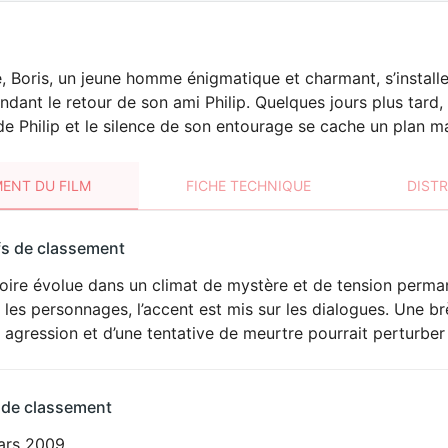
é, Boris, un jeune homme énigmatique et charmant, s’install
ndant le retour de son ami Philip. Quelques jours plus tard,
e Philip et le silence de son entourage se cache un plan m
ENT DU FILM
FICHE TECHNIQUE
DIST
sement
fs de classement
t
toire évolue dans un climat de mystère et de tension perma
DÉCONSEILLÉ
AUX JEUNES
 les personnages, l’accent est mis sur les dialogues. Une b
ENFANTS
 agression et d’une tentative de meurtre pourrait perturber 
 de classement
ars 2009