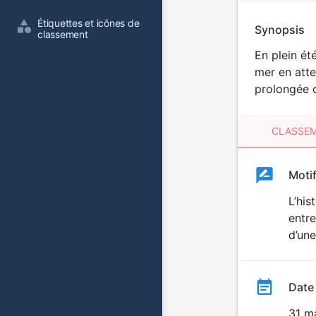
Étiquettes et icônes de 
Synopsis
classement
En plein ét
mer en atte
prolongée d
CLASSEM
Clas
Moti
Classemen
du
L’his
entre
film
d’une
Date
31 m