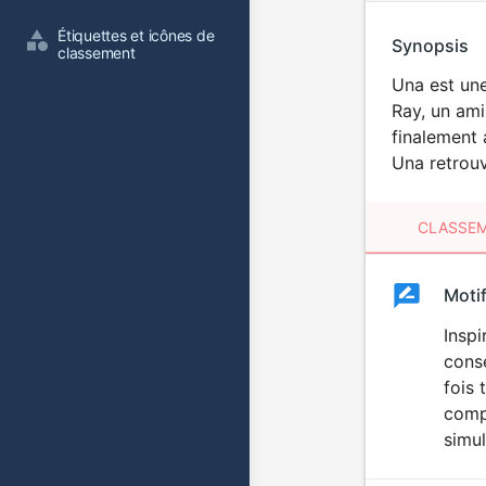
Étiquettes et icônes de 
Synopsis
classement
Una est une
Ray, un ami
finalement 
Una retrouv
CLASSEM
Clas
Moti
Classemen
du
Inspi
consé
film
fois 
compl
simul