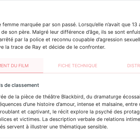
 femme marquée par son passé. Lorsqu’elle n’avait que 13 a
 de son père. Malgré leur différence d’âge, ils se sont enfui
arrêté par la police et reconnu coupable d’agression sexuel
e la trace de Ray et décide de le confronter.
ENT DU FILM
FICHE TECHNIQUE
DIST
sement
fs de classement
t
rée de la pièce de théâtre Blackbird, du dramaturge écossa
quences d’une histoire d’amour, intense et malsaine, entre 
troublant et captivant, le récit explore la psyché des protag
ices et victimes. La description verbale de relations intim
és servent à illustrer une thématique sensible.