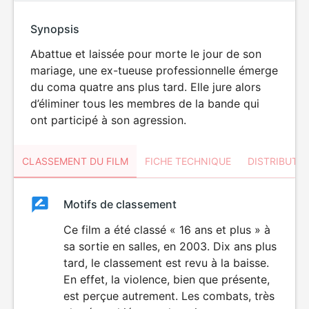
Synopsis
Abattue et laissée pour morte le jour de son
mariage, une ex-tueuse professionnelle émerge
du coma quatre ans plus tard. Elle jure alors
d’éliminer tous les membres de la bande qui
ont participé à son agression.
CLASSEMENT DU FILM
FICHE TECHNIQUE
DISTRIBUTE
Classement
Motifs de classement
Classement
du
Ce film a été classé « 16 ans et plus » à
VIOLENCE
sa sortie en salles, en 2003. Dix ans plus
film
tard, le classement est revu à la baisse.
En effet, la violence, bien que présente,
est perçue autrement. Les combats, très