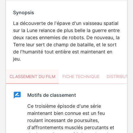
Synopsis
La découverte de l'épave d'un vaisseau spatial
sur la Lune relance de plus belle la guerre entre
deux races ennemies de robots. De nouveau, la
Terre leur sert de champ de bataille, et le sort
de l'humanité tout entière est maintenant en
jeu.
CLASSEMENT DU FILM
FICHE TECHNIQUE
DISTRIBUTE
Classement
Motifs de classement
Classement
du
Ce troisième épisode d'une série
DÉCONSEILLÉ
AUX JEUNES
maintenant bien connue est un feu
film
ENFANTS
roulant incessant de poursuites,
d'affrontements musclés percutants et