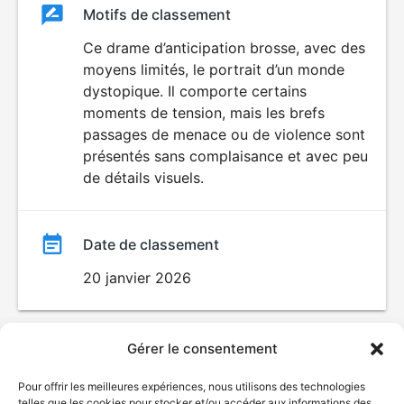
Classement
Motifs de classement
Classement
du
Ce drame d’anticipation brosse, avec des
DÉCONSEILLÉ
AUX JEUNES
moyens limités, le portrait d’un monde
film
ENFANTS
dystopique. Il comporte certains
moments de tension, mais les brefs
passages de menace ou de violence sont
présentés sans complaisance et avec peu
de détails visuels.
Date de classement
20 janvier 2026
Gérer le consentement
Pour offrir les meilleures expériences, nous utilisons des technologies
telles que les cookies pour stocker et/ou accéder aux informations des