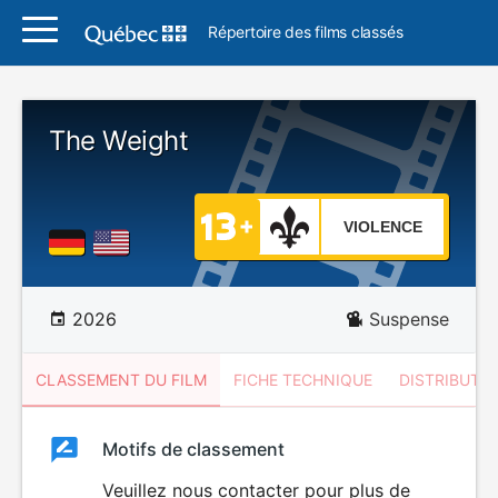
Répertoire des films classés
The Weight
VIOLENCE
2026
Suspense
CLASSEMENT DU FILM
FICHE TECHNIQUE
DISTRIBUTE
Classement
Motifs de classement
Classement
du
Veuillez nous contacter pour plus de