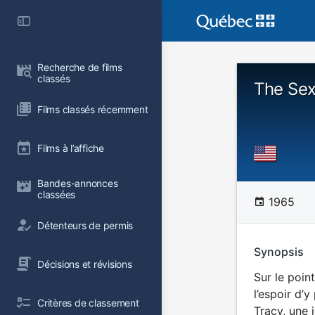
Recherche de films 
classés
The Sex 
Films classés récemment
Films à l’affiche
Bandes-annonces 
classées
1965
Détenteurs de permis
Synopsis
Décisions et révisions
Sur le poin
l’espoir d’
Critères de classement
Tracy, une 