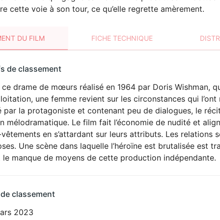
re cette voie à son tour, ce qu’elle regrette amèrement.
ENT DU FILM
FICHE TECHNIQUE
DIST
sement
fs de classement
t
 ce drame de mœurs réalisé en 1964 par Doris Wishman, qui
loitation, une femme revient sur les circonstances qui l’o
 par la protagoniste et contenant peu de dialogues, le récit
n mélodramatique. Le film fait l’économie de nudité et alig
vêtements en s’attardant sur leurs attributs. Les relations se
ipses. Une scène dans laquelle l’héroïne est brutalisée est 
it le manque de moyens de cette production indépendante.
 de classement
ars 2023