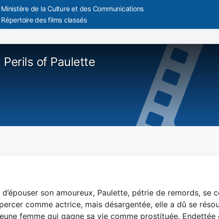
Ministère de la Culture et des Communications
Répertoire des films classés
Perils of Paulette
t d’épouser son amoureux, Paulette, pétrie de remords, se c
y percer comme actrice, mais désargentée, elle a dû se rés
jeune femme qui gagne sa vie comme prostituée. Endettée en