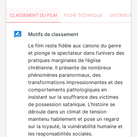
CLASSEMENT DU FILM
FICHE TECHNIQUE
DISTRIBUTE
Classement
Motifs de classement
Classement
du
Le film reste fidèle aux canons du genre
VIOLENCE
et plonge le spectateur dans l’univers des
HORREUR
film
pratiques marginales de l’église
chrétienne. Il présente de nombreux
phénomènes paranormaux, des
transformations impressionnantes et des
comportements pathologiques en
insistant sur la souffrance des victimes
de possession satanique. L’histoire se
déroule dans un climat de tension
maintenu habilement et pose un regard
sur la loyauté, la vulnérabilité humaine et
les responsabilités sociales.