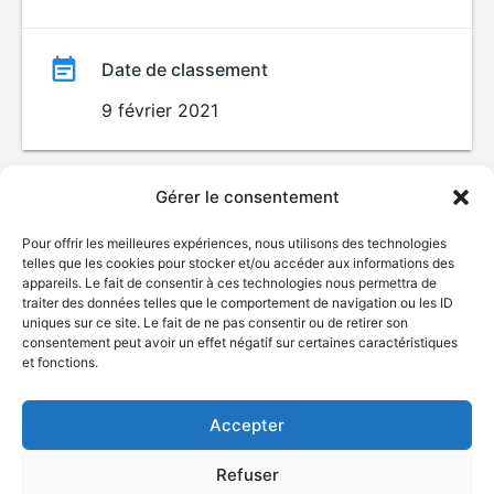
Date de classement
9 février 2021
Gérer le consentement
Pour offrir les meilleures expériences, nous utilisons des technologies
telles que les cookies pour stocker et/ou accéder aux informations des
appareils. Le fait de consentir à ces technologies nous permettra de
traiter des données telles que le comportement de navigation ou les ID
uniques sur ce site. Le fait de ne pas consentir ou de retirer son
© Gouvernement du Québec, 2026
consentement peut avoir un effet négatif sur certaines caractéristiques
et fonctions.
Nous joindre
Plan du site
Accepter
Accessibilité
Accès à l'information
Refuser
Déclaration de services