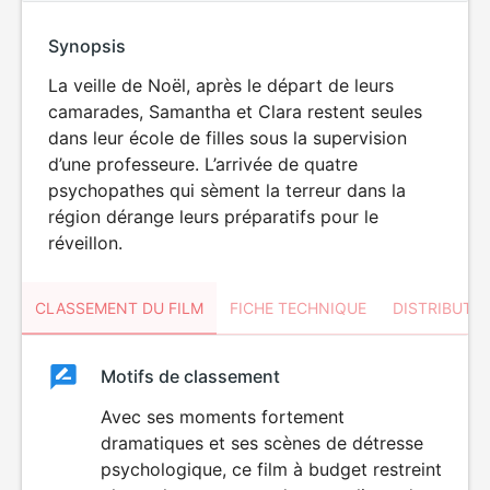
Synopsis
La veille de Noël, après le départ de leurs
camarades, Samantha et Clara restent seules
dans leur école de filles sous la supervision
d’une professeure. L’arrivée de quatre
psychopathes qui sèment la terreur dans la
région dérange leurs préparatifs pour le
réveillon.
CLASSEMENT DU FILM
FICHE TECHNIQUE
DISTRIBUTE
Classement
Motifs de classement
Classement
du
Avec ses moments fortement
VIOLENCE
dramatiques et ses scènes de détresse
HORREUR
film
psychologique, ce film à budget restreint