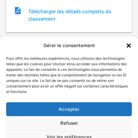
Fichier
Télécharger les détails complets du
de
classement
classement
Gérer le consentement
Pour offrir les meilleures expériences, nous utilisons des technologies
telles que les cookies pour stocker et/ou accéder aux informations des
appareils. Le fait de consentir à ces technologies nous permettra de
traiter des données telles que le comportement de navigation ou les ID
uniques sur ce site. Le fait de ne pas consentir ou de retirer son
© Gouvernement du Québec, 2026
consentement peut avoir un effet négatif sur certaines caractéristiques
et fonctions.
Nous joindre
Plan du site
Accepter
Accessibilité
Accès à l'information
Refuser
Déclaration de services
Politique de confidentialité
Voir les préférences