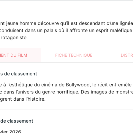
nt jeune homme découvre qu’il est descendant d’une lignée 
 conduisent dans un palais où il affronte un esprit maléfiqu
protagoniste.
ENT DU FILM
FICHE TECHNIQUE
DIST
sement
fs de classement
t
e à l’esthétique du cinéma de Bollywood, le récit entremêl
c dans l’univers du genre horrifique. Des images de monst
ègrent dans l’histoire.
 de classement
nvier 2026