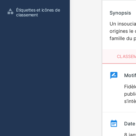
Étiquettes et icônes de 
Synopsis
classement
Un insoucia
origines le
famille du 
CLASSEM
Clas
Moti
Classemen
du
Fidèl
publi
film
s’int
Date
8 ja