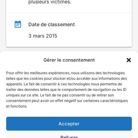
plusieurs victimes.
Date de classement
3 mars 2015
Gérer le consentement
Pour offrir les meilleures expériences, nous utilisons des technologies
telles que les cookies pour stocker et/ou accéder aux informations des
appareils. Le fait de consentir à ces technologies nous permettra de
traiter des données telles que le comportement de navigation ou les ID
uniques sur ce site. Le fait de ne pas consentir ou de retirer son
© Gouvernement du Québec, 2026
consentement peut avoir un effet négatif sur certaines caractéristiques
et fonctions.
Nous joindre
Plan du site
Accepter
Accessibilité
Accès à l'information
Refuser
Déclaration de services