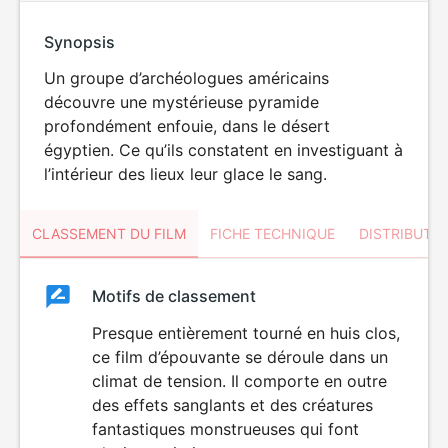
Synopsis
Un groupe d’archéologues américains
découvre une mystérieuse pyramide
profondément enfouie, dans le désert
égyptien. Ce qu’ils constatent en investiguant à
l’intérieur des lieux leur glace le sang.
CLASSEMENT DU FILM
FICHE TECHNIQUE
DISTRIBUTE
Classement
Motifs de classement
Classement
du
Presque entièrement tourné en huis clos,
HORREUR
ce film d’épouvante se déroule dans un
film
climat de tension. Il comporte en outre
des effets sanglants et des créatures
fantastiques monstrueuses qui font