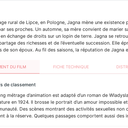
lage rural de Lipce, en Pologne, Jagna mène une existence pai
ar ses proches. Un automne, sa mère convient de marier sa 
, en échange de droits sur un lopin de terre. Jagna se retro
artage des richesses et de l’éventuelle succession. Elle é
ils de son époux. Au fil des saisons, la réputation de Jagna e
ENT DU FILM
FICHE TECHNIQUE
DIST
sement
fs de classement
t
ong métrage d’animation est adapté d’un roman de Wladysla
rature en 1924. Il brosse le portrait d’un amour impossible e
unauté. Des scènes montrant des activités sexuelles non c
ent à la réserve. Quelques passages comportent aussi des i