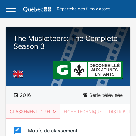
Répertoire des films classés
The Musketeers: The Complete
Season 3
DÉCONSEILLÉ
AUX JEUNES
ENFANTS
2016
Série télévisée
CLASSEMENT DU FILM
FICHE TECHNIQUE
DISTRIBUTE
Classement
Motifs de classement
Classement