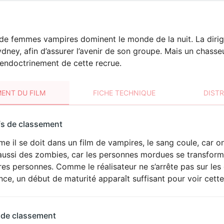
e femmes vampires dominent le monde de la nuit. La dirig
ney, afin d’assurer l’avenir de son groupe. Mais un chasse
endoctrinement de cette recrue.
ENT DU FILM
FICHE TECHNIQUE
DIST
sement
fs de classement
t
 il se doit dans un film de vampires, le sang coule, car on
HORREUR
 aussi des zombies, car les personnes mordues se transfor
res personnes. Comme le réalisateur ne s’arrête pas sur les
nce, un début de maturité apparaît suffisant pour voir cett
 de classement