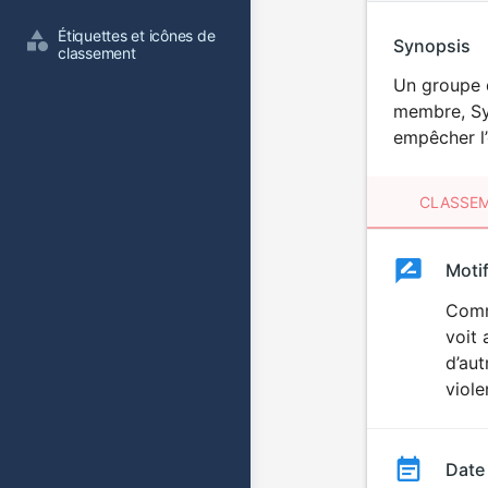
Étiquettes et icônes de 
Synopsis
classement
Un groupe d
membre, Syd
empêcher l’
CLASSEM
Clas
Moti
Classemen
du
Comme
voit
film
d’aut
viole
Date