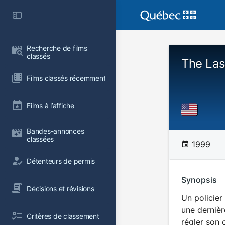
Recherche de films 
classés
The Las
Films classés récemment
Films à l’affiche
Bandes-annonces 
classées
1999
Détenteurs de permis
Synopsis
Décisions et révisions
Un policier
une dernièr
Critères de classement
régler son 