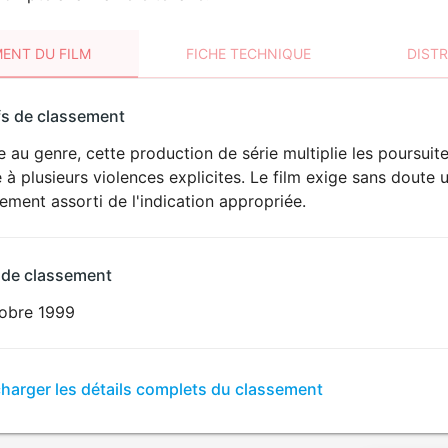
ENT DU FILM
FICHE TECHNIQUE
DIST
sement
fs de classement
t
e au genre, cette production de série multiplie les poursuites
VIOLENCE
 à plusieurs violences explicites. Le film exige sans doute 
ement assorti de l'indication appropriée.
 de classement
tobre 1999
er
charger les détails complets du classement
sement