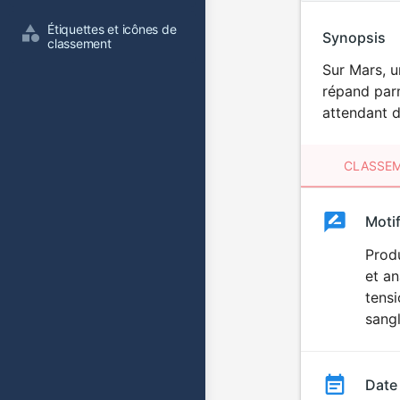
Étiquettes et icônes de 
Synopsis
classement
Sur Mars, u
répand parm
attendant de
CLASSEM
Clas
Moti
Classemen
du
Produ
et a
film
tensi
sangl
Date