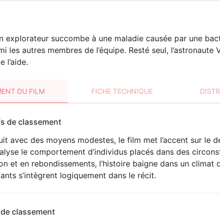
n explorateur succombe à une maladie causée par une bacté
i les autres membres de l’équipe. Resté seul, l’astronaute 
 l’aide.
ENT DU FILM
FICHE TECHNIQUE
DIST
sement
fs de classement
t
it avec des moyens modestes, le film met l’accent sur le d
VIOLENCE
nalyse le comportement d’individus placés dans des circon
HORREUR
on et en rebondissements, l’histoire baigne dans un climat d
ants s’intègrent logiquement dans le récit.
 de classement