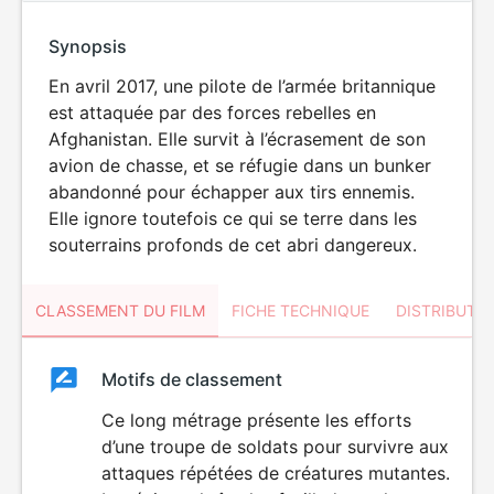
Synopsis
En avril 2017, une pilote de l’armée britannique
est attaquée par des forces rebelles en
Afghanistan. Elle survit à l’écrasement de son
avion de chasse, et se réfugie dans un bunker
abandonné pour échapper aux tirs ennemis.
Elle ignore toutefois ce qui se terre dans les
souterrains profonds de cet abri dangereux.
CLASSEMENT DU FILM
FICHE TECHNIQUE
DISTRIBUTE
Classement
Motifs de classement
Classement
du
Ce long métrage présente les efforts
VIOLENCE
d’une troupe de soldats pour survivre aux
HORREUR
film
attaques répétées de créatures mutantes.