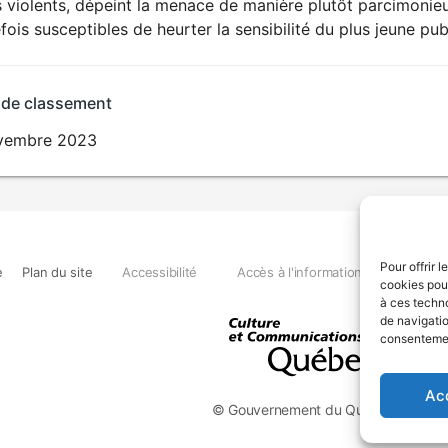
s violents, dépeint la menace de manière plutôt parcimoni
fois susceptibles de heurter la sensibilité du plus jeune pub
 de classement
vembre 2023
Pour offrir 
e
Plan du site
Accessibilité
Accès à l'information
Déclara
cookies pour
à ces techn
de navigatio
consentement
Ac
© Gouvernement du Québec, 2026