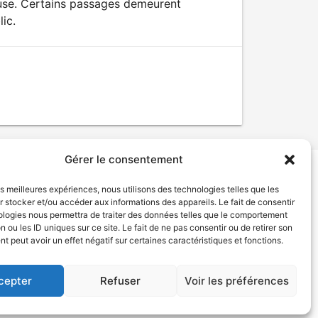
euse. Certains passages demeurent
lic.
Gérer le consentement
les meilleures expériences, nous utilisons des technologies telles que les
tion de services
Politique de confidentialité
 stocker et/ou accéder aux informations des appareils. Le fait de consentir
ologies nous permettra de traiter des données telles que le comportement
n ou les ID uniques sur ce site. Le fait de ne pas consentir ou de retirer son
 peut avoir un effet négatif sur certaines caractéristiques et fonctions.
cepter
Refuser
Voir les préférences