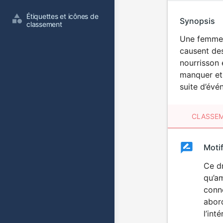
Étiquettes et icônes de 
Synopsis
classement
Une femme a
causent des
nourrisson 
manquer et
suite d’évé
CLASSEM
Clas
Moti
Classemen
du
Ce d
qu’am
film
conne
abord
l’int