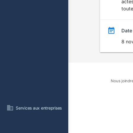
acte
toute
Date
8 no
Nous joindr
Services aux entreprises