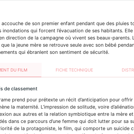
ccouche de son premier enfant pendant que des pluies torr
 inondations qui forcent l’évacuation de ses habitants. Elle
en direction de la campagne où vivent ses beaux-parents. L
 que la jeune mère se retrouve seule avec son bébé penda
nements qui ébranlent son sentiment de sécurité.
ENT DU FILM
FICHE TECHNIQUE
DIST
sement
fs de classement
t
rame prend pour prétexte un récit d’anticipation pour offr
DÉCONSEILLÉ
AUX JEUNES
ène la maternité. L’impression de solitude, voire d’aliénation
ENFANTS
xion aux autres et la relation symbiotique entre la mère e
és dans ce parcours d’une femme qui doit lutter pour sa su
ériorité de la protagoniste, le film, qui comporte un suicid