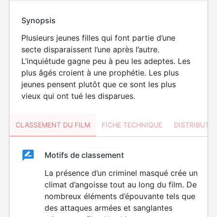
Synopsis
Plusieurs jeunes filles qui font partie d’une
secte disparaissent l’une après l’autre.
L’inquiétude gagne peu à peu les adeptes. Les
plus âgés croient à une prophétie. Les plus
jeunes pensent plutôt que ce sont les plus
vieux qui ont tué les disparues.
CLASSEMENT DU FILM
FICHE TECHNIQUE
DISTRIBUTE
Classement
Motifs de classement
Classement
du
La présence d’un criminel masqué crée un
VIOLENCE
climat d’angoisse tout au long du film. De
HORREUR
film
nombreux éléments d’épouvante tels que
des attaques armées et sanglantes