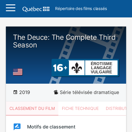
Répertoire des films classés
The Deuce: The Complete Third
Season
ÉROTISME
LANGAGE
VULGAIRE
2019
Série télévisée dramatique
CLASSEMENT DU FILM
FICHE TECHNIQUE
DISTRIBUTE
Classement
Motifs de classement
Classement