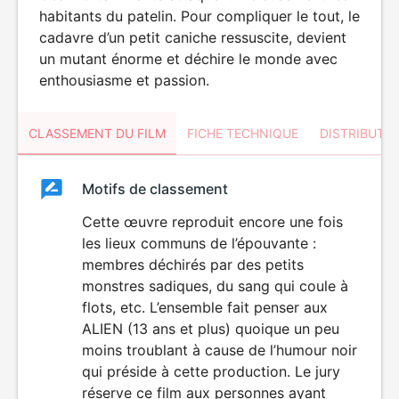
habitants du patelin. Pour compliquer le tout, le
cadavre d’un petit caniche ressuscite, devient
un mutant énorme et déchire le monde avec
enthousiasme et passion.
CLASSEMENT DU FILM
FICHE TECHNIQUE
DISTRIBUTE
Classement
Motifs de classement
Classement
du
Cette œuvre reproduit encore une fois
VIOLENCE
les lieux communs de l’épouvante :
HORREUR
film
membres déchirés par des petits
monstres sadiques, du sang qui coule à
flots, etc. L’ensemble fait penser aux
ALIEN (13 ans et plus) quoique un peu
moins troublant à cause de l’humour noir
qui préside à cette production. Le jury
réserve ce film aux personnes ayant