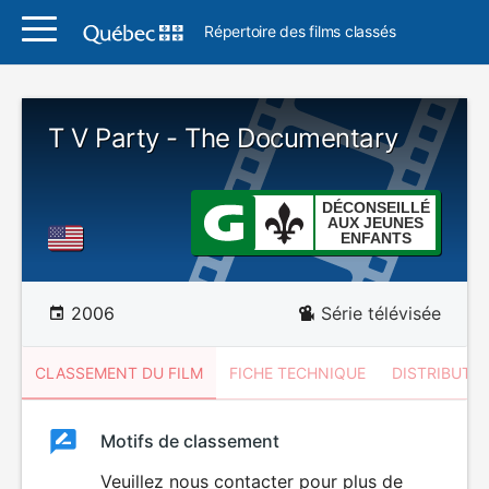
Répertoire des films classés
T V Party - The Documentary
DÉCONSEILLÉ
AUX JEUNES
ENFANTS
2006
Série télévisée
CLASSEMENT DU FILM
FICHE TECHNIQUE
DISTRIBUTE
Classement
Motifs de classement
Classement
du
Veuillez nous contacter pour plus de
DÉCONSEILLÉ