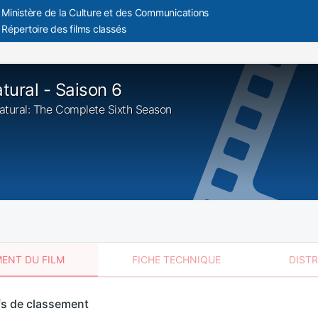
Ministère de la Culture et des Communications
Répertoire des films classés
tural - Saison 6
natural: The Complete Sixth Season
ENT DU FILM
FICHE TECHNIQUE
DIST
sement
fs de classement
t