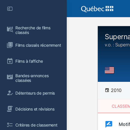
Recherche de films 
classés
Superna
v.o. : Super
Films classés récemment
Films à l’affiche
Bandes-annonces 
classées
2010
Détenteurs de permis
CLASSEM
Décisions et révisions
Clas
Moti
Classemen
Critères de classement