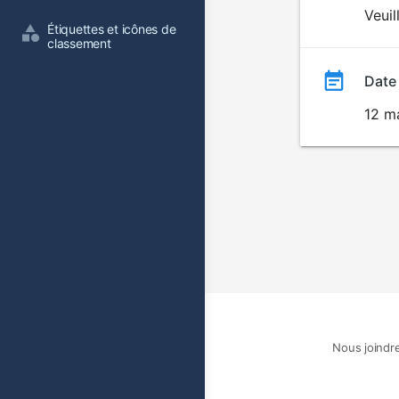
du
Veuil
Étiquettes et icônes de 
film
classement
Date
12 m
Nous joindr