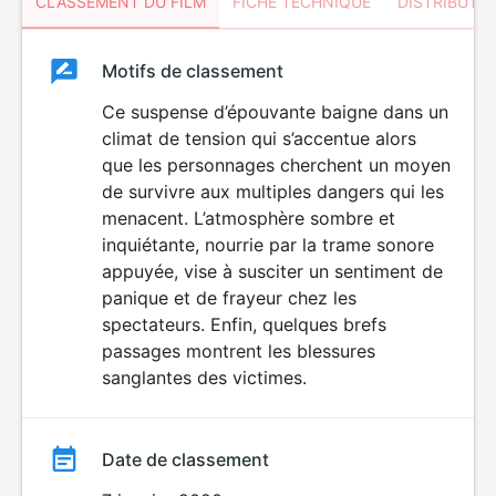
CLASSEMENT DU FILM
FICHE TECHNIQUE
DISTRIBUTE
Classement
Motifs de classement
Classement
du
Ce suspense d’épouvante baigne dans un
HORREUR
climat de tension qui s’accentue alors
film
que les personnages cherchent un moyen
de survivre aux multiples dangers qui les
menacent. L’atmosphère sombre et
inquiétante, nourrie par la trame sonore
appuyée, vise à susciter un sentiment de
panique et de frayeur chez les
spectateurs. Enfin, quelques brefs
passages montrent les blessures
sanglantes des victimes.
Date de classement