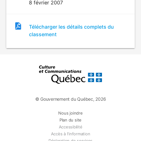
8 février 2007
Fichier
Télécharger les détails complets du
de
classement
classement
© Gouvernement du Québec, 2026
Nous joindre
Plan du site
Accessibilité
Accès à l'information
Déclaration de services