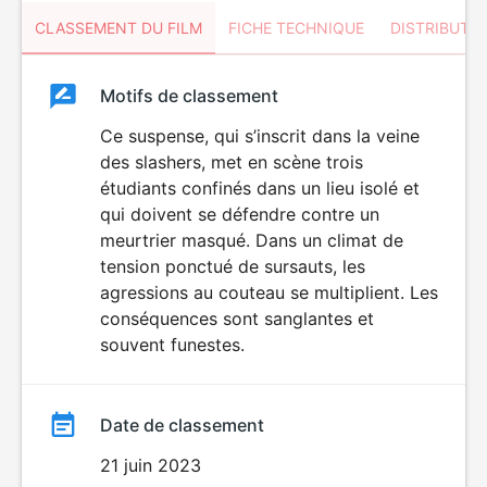
CLASSEMENT DU FILM
FICHE TECHNIQUE
DISTRIBUTE
Classement
Motifs de classement
Classement
du
Ce suspense, qui s’inscrit dans la veine
VIOLENCE
des slashers, met en scène trois
film
étudiants confinés dans un lieu isolé et
qui doivent se défendre contre un
meurtrier masqué. Dans un climat de
tension ponctué de sursauts, les
agressions au couteau se multiplient. Les
conséquences sont sanglantes et
souvent funestes.
Date de classement
21 juin 2023