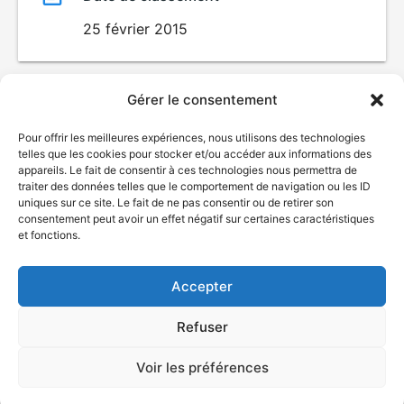
25 février 2015
Gérer le consentement
Pour offrir les meilleures expériences, nous utilisons des technologies
telles que les cookies pour stocker et/ou accéder aux informations des
appareils. Le fait de consentir à ces technologies nous permettra de
traiter des données telles que le comportement de navigation ou les ID
uniques sur ce site. Le fait de ne pas consentir ou de retirer son
consentement peut avoir un effet négatif sur certaines caractéristiques
© Gouvernement du Québec, 2026
et fonctions.
Nous joindre
Accepter
Plan du site
Accessibilité
Refuser
Accès à l'information
Déclaration de services
Politique de confidentialité
Voir les préférences