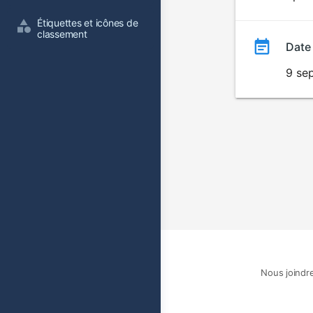
film
Étiquettes et icônes de 
classement
Date
9 se
Nous joindr