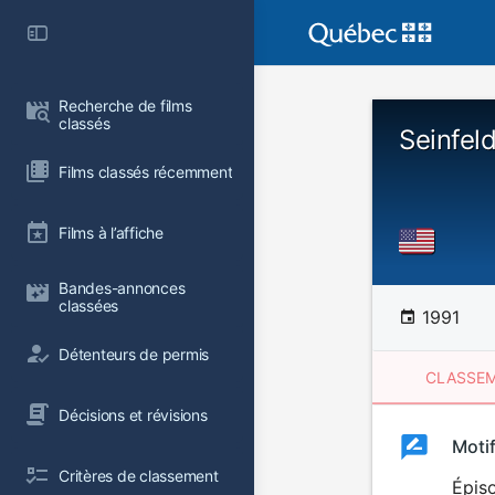
Recherche de films 
classés
Seinfel
Films classés récemment
Films à l’affiche
Bandes-annonces 
classées
1991
Détenteurs de permis
CLASSEM
Décisions et révisions
Clas
Moti
Classemen
Critères de classement
du
Épiso