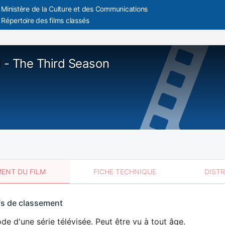
Ministère de la Culture et des Communications
Répertoire des films classés
d - The Third Season
ENT DU FILM
FICHE TECHNIQUE
DIST
sement
fs de classement
t
de d'une série télévisée. Peut être vu à tout âge.