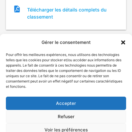
Fichier
Télécharger les détails complets du
de
classement
classement
Gérer le consentement
Pour offrir les meilleures expériences, nous utilisons des technologies
telles que les cookies pour stocker et/ou accéder aux informations des
appareils. Le fait de consentir à ces technologies nous permettra de
traiter des données telles que le comportement de navigation ou les ID
uniques sur ce site. Le fait de ne pas consentir ou de retirer son
© Gouvernement du Québec, 2026
consentement peut avoir un effet négatif sur certaines caractéristiques
et fonctions.
Nous joindre
Plan du site
Accepter
Accessibilité
Accès à l'information
Refuser
Déclaration de services
Politique de confidentialité
Voir les préférences