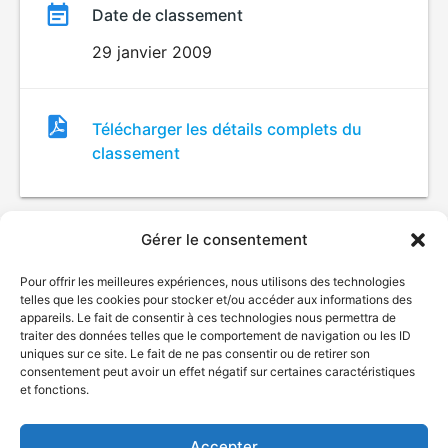
Date de classement
29 janvier 2009
Fichier
Télécharger les détails complets du
de
classement
classement
Gérer le consentement
Pour offrir les meilleures expériences, nous utilisons des technologies
telles que les cookies pour stocker et/ou accéder aux informations des
appareils. Le fait de consentir à ces technologies nous permettra de
traiter des données telles que le comportement de navigation ou les ID
uniques sur ce site. Le fait de ne pas consentir ou de retirer son
© Gouvernement du Québec, 2026
consentement peut avoir un effet négatif sur certaines caractéristiques
et fonctions.
Nous joindre
Plan du site
Accepter
Accessibilité