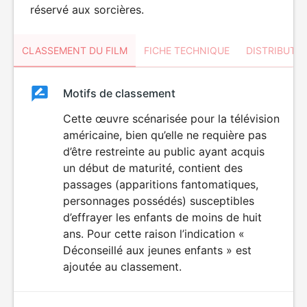
réservé aux sorcières.
CLASSEMENT DU FILM
FICHE TECHNIQUE
DISTRIBUTE
Classement
Motifs de classement
Classement
du
Cette œuvre scénarisée pour la télévision
DÉCONSEILLÉ
AUX JEUNES
américaine, bien qu’elle ne requière pas
film
ENFANTS
d’être restreinte au public ayant acquis
un début de maturité, contient des
passages (apparitions fantomatiques,
personnages possédés) susceptibles
d’effrayer les enfants de moins de huit
ans. Pour cette raison l’indication «
Déconseillé aux jeunes enfants » est
ajoutée au classement.