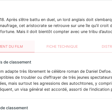
18. Après s’être battu en duel, un lord anglais doit s’emba
 naufrage, cet aristocrate se retrouve sur une île qu’il croit
ortune. Mais il doit bientôt compter avec une tribu d’auto
ENT DU FILM
FICHE TECHNIQUE
DIST
sement
fs de classement
t
lm adapte très librement le célèbre roman de Daniel Defoe.
DÉCONSEILLÉ
AUX JEUNES
ptibles de troubler ou d’effrayer de très jeunes spectateurs
ENFANTS
gées, mais surtout les agressions des autochtones, y compris
quent, un visa général est accordé, assorti de l’indication 
 de classement