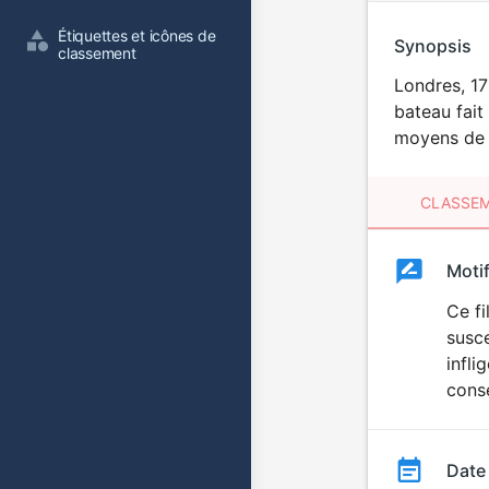
Étiquettes et icônes de 
Synopsis
classement
Londres, 17
bateau fait
moyens de f
CLASSEM
Clas
Moti
Classemen
du
Ce fi
susce
film
infli
consé
Date