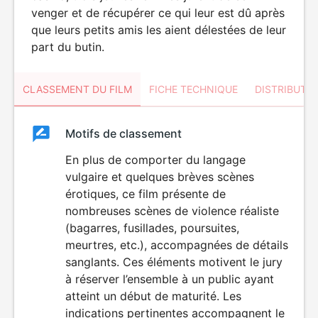
venger et de récupérer ce qui leur est dû après
que leurs petits amis les aient délestées de leur
part du butin.
CLASSEMENT DU FILM
FICHE TECHNIQUE
DISTRIBUTE
Classement
Motifs de classement
Classement
du
En plus de comporter du langage
VIOLENCE
LANGAGE
vulgaire et quelques brèves scènes
film
VULGAIRE
érotiques, ce film présente de
nombreuses scènes de violence réaliste
(bagarres, fusillades, poursuites,
meurtres, etc.), accompagnées de détails
sanglants. Ces éléments motivent le jury
à réserver l’ensemble à un public ayant
atteint un début de maturité. Les
indications pertinentes accompagnent le