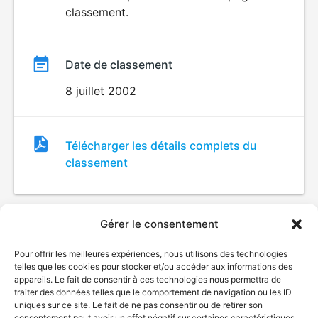
classement.
Date de classement
8 juillet 2002
Fichier
Télécharger les détails complets du
de
classement
classement
Gérer le consentement
Pour offrir les meilleures expériences, nous utilisons des technologies
telles que les cookies pour stocker et/ou accéder aux informations des
appareils. Le fait de consentir à ces technologies nous permettra de
traiter des données telles que le comportement de navigation ou les ID
uniques sur ce site. Le fait de ne pas consentir ou de retirer son
© Gouvernement du Québec, 2026
consentement peut avoir un effet négatif sur certaines caractéristiques