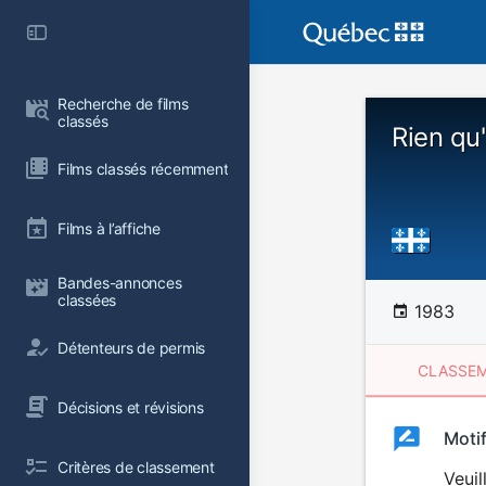
Recherche de films 
classés
Rien qu
Films classés récemment
Films à l’affiche
Bandes-annonces 
classées
1983
Détenteurs de permis
CLASSEM
Décisions et révisions
Clas
Moti
Classemen
Critères de classement
du
Veuil