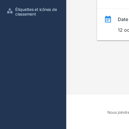
film
Étiquettes et icônes de 
classement
Date
12 o
Nous joindr