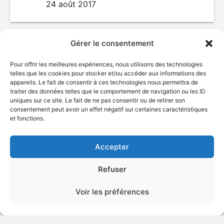
24 août 2017
Gérer le consentement
Pour offrir les meilleures expériences, nous utilisons des technologies
telles que les cookies pour stocker et/ou accéder aux informations des
appareils. Le fait de consentir à ces technologies nous permettra de
traiter des données telles que le comportement de navigation ou les ID
uniques sur ce site. Le fait de ne pas consentir ou de retirer son
consentement peut avoir un effet négatif sur certaines caractéristiques
© Gouvernement du Québec, 2026
et fonctions.
Nous joindre
Accepter
Plan du site
Accessibilité
Refuser
Accès à l'information
Déclaration de services
Voir les préférences
Politique de confidentialité