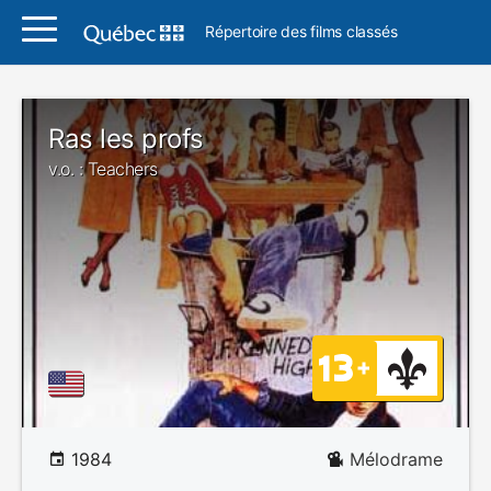
Répertoire des films classés
Ras les profs
v.o. : Teachers
1984
Mélodrame